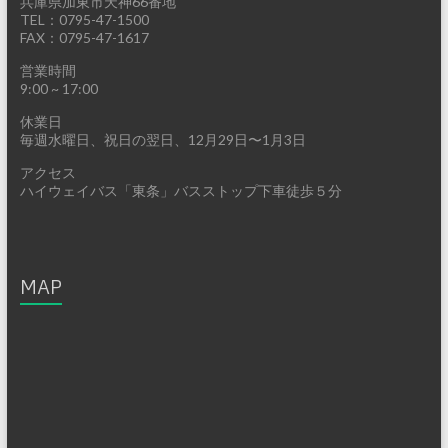
兵庫県加東市天神66番地
TEL：0795-47-1500
FAX：0795-47-1617
営業時間
9:00 ~ 17:00
休業日
毎週水曜日、祝日の翌日、12月29日〜1月3日
アクセス
ハイウェイバス「東条」バスストップ下車徒歩５分
MAP