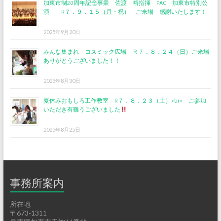
加東市制20周年記念事業 佐渡 裕指揮 PAC 加東市特別公
演 R７．９．１５（月・祝） ご来場 感謝いたします！
2025年9月20日
みんな集まれ コスミック広場 Ｒ７．８．２４（日）ご来場
ありがとうございました！！
2025年8月30日
夏休みおもしろ工作教室 R７．８．２３（土）<br> ご参加
いただき有難うございました
2025年8月25日
事務所案内
所在地
〒673-1311