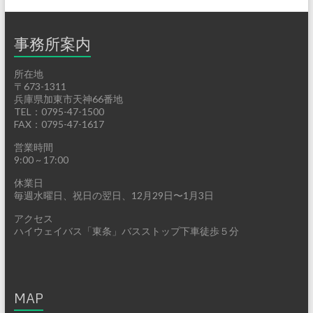
事務所案内
所在地
〒673-1311
兵庫県加東市天神66番地
TEL：0795-47-1500
FAX：0795-47-1617
営業時間
9:00 ~ 17:00
休業日
毎週水曜日、祝日の翌日、12月29日〜1月3日
アクセス
ハイウェイバス「東条」バスストップ下車徒歩５分
MAP