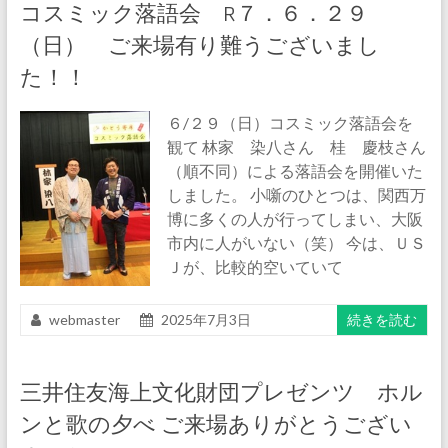
コスミック落語会 R７．６．２９
（日） ご来場有り難うございまし
た！！
６/２９（日）コスミック落語会を
観て 林家 染八さん 桂 慶枝さん
（順不同）による落語会を開催いた
しました。 小噺のひとつは、関西万
博に多くの人が行ってしまい、大阪
市内に人がいない（笑） 今は、ＵＳ
Ｊが、比較的空いていて
webmaster
2025年7月3日
続きを読む
三井住友海上文化財団プレゼンツ ホル
ンと歌の夕べ ご来場ありがとうござい