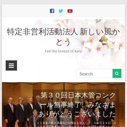
特定非営利活動法人 新しい風か
とう
Feel the breeze of Kato
第３０回日本木管コンク
ール無事終了、みなさま
ありがとうございました
１１８名の若き演奏家の皆様をお迎えして、１０月２４日～２
７日まで日本木管コンクールクラリネット部門が開催されまし