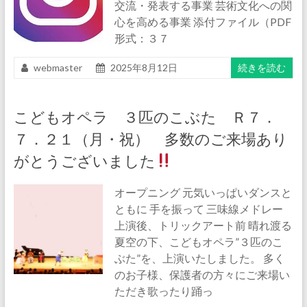
交流・発表する事業 芸術文化への関
心を高める事業 添付ファイル（PDF
形式：３７
webmaster
2025年8月12日
続きを読む
こどもオペラ ３匹のこぶた Ｒ７．
７．２１（月・祝） 多数のご来場あり
がとうございました
オープニング 元気いっぱいダンスと
ともに 手を振って 三味線メドレー
上演後、トリックアート前 晴れ渡る
夏空の下、こどもオペラ”３匹のこ
ぶた”を、上演いたしました。 多く
のお子様、保護者の方々にご来場い
ただき歌ったり踊っ